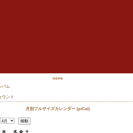
none
ルバム
カウント
月別フルサイズカレンダー (piCal)
水
木
金
土