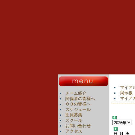
マイア
掲示板
チーム紹介
マイア
関係者の皆様へ
ＯＢの皆様へ
スケジュール
団員募集
スクール
お問い合わせ
アクセス
日
月
火