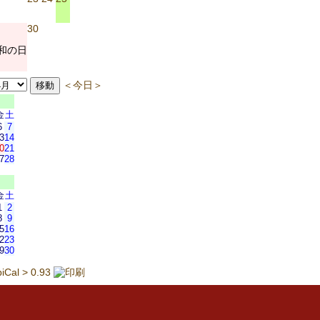
30
和の日
＜今日＞
金
土
6
7
3
14
0
21
7
28
金
土
1
2
8
9
5
16
2
23
9
30
piCal > 0.93