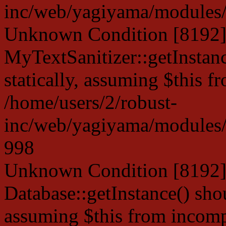
inc/web/yagiyama/modules/p
Unknown Condition [8192]:
MyTextSanitizer::getInstanc
statically, assuming $this f
/home/users/2/robust-
inc/web/yagiyama/modules/p
998
Unknown Condition [8192]:
Database::getInstance() shou
assuming $this from incompa