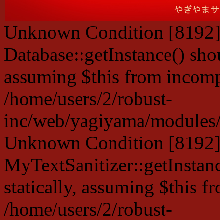
Unknown Condition [8192]:
Database::getInstance() shou
assuming $this from incompa
/home/users/2/robust-
inc/web/yagiyama/modules/p
Unknown Condition [8192]:
MyTextSanitizer::getInstanc
statically, assuming $this f
/home/users/2/robust-