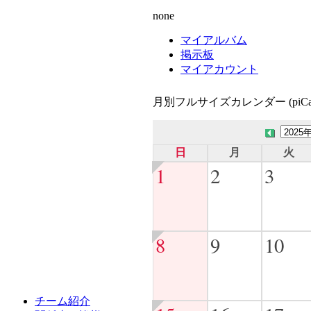
none
マイアルバム
掲示板
マイアカウント
月別フルサイズカレンダー (piCal
日
月
火
1
2
3
8
9
10
チーム紹介