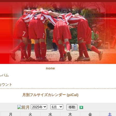
none
ルバム
カウント
月別フルサイズカレンダー (piCal)
月
火
水
木
金
土