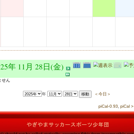
025年 11月 28日(金)
ません
年
＜今日＞
piCal-0.93
,
piCal >