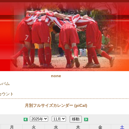
none
ルバム
カウント
月別フルサイズカレンダー (piCal)
月
火
水
木
金
土