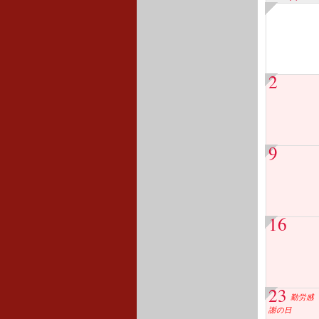
2
9
16
23
勤労感
謝の日