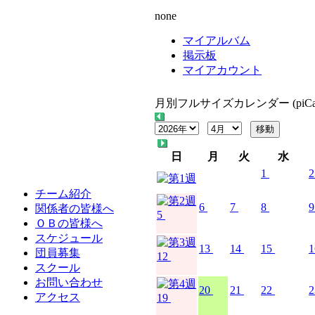
none
マイアルバム
掲示板
マイアカウント
月別フルサイズカレンダー (piCal
日
月
火
水
1
2
チーム紹介
6
7
8
9
関係者の皆様へ
5
ＯＢの皆様へ
スケジュール
13
14
15
1
団員募集
12
スクール
お問い合わせ
20
21
22
2
アクセス
19