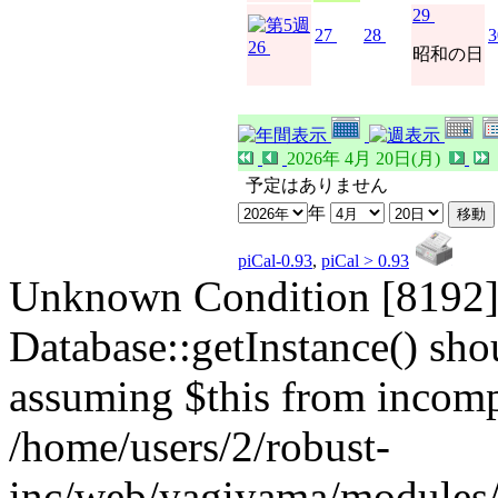
29
27
28
3
26
昭和の日
2026年 4月 20日(月)
予定はありません
年
piCal-0.93
,
piCal > 0.93
Unknown Condition [8192]:
Database::getInstance() shou
assuming $this from incompa
/home/users/2/robust-
inc/web/yagiyama/modules/p