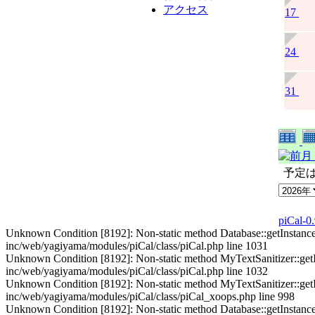
アクセス
17
24
31
予定
piCal-0
Unknown Condition [8192]: Non-static method Database::getInstance() s
inc/web/yagiyama/modules/piCal/class/piCal.php line 1031
Unknown Condition [8192]: Non-static method MyTextSanitizer::getInst
inc/web/yagiyama/modules/piCal/class/piCal.php line 1032
Unknown Condition [8192]: Non-static method MyTextSanitizer::getInst
inc/web/yagiyama/modules/piCal/class/piCal_xoops.php line 998
Unknown Condition [8192]: Non-static method Database::getInstance() s