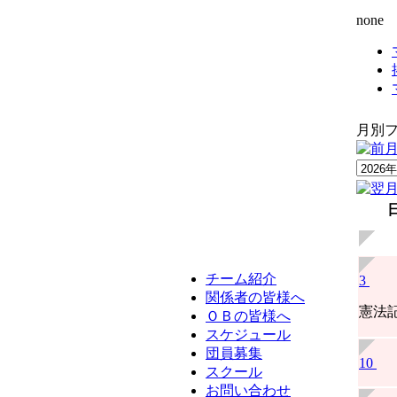
none
月別フ
チーム紹介
3
関係者の皆様へ
憲法
ＯＢの皆様へ
スケジュール
団員募集
10
スクール
お問い合わせ