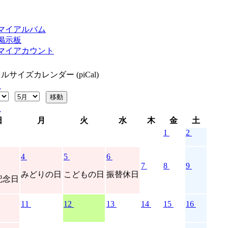
マイアルバム
掲示板
マイアカウント
ルサイズカレンダー (piCal)
日
月
火
水
木
金
土
1
2
4
5
6
7
8
9
みどりの日
こどもの日
振替休日
記念日
11
12
13
14
15
16