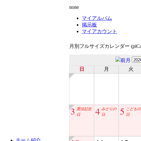
none
マイアルバム
掲示板
マイアカウント
月別フルサイズカレンダー (piCal
日
月
火
3
4
5
憲法記念
みどりの
こどもの
日
日
日
チーム紹介