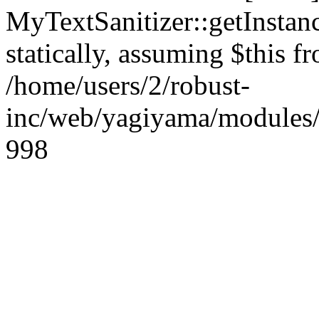
MyTextSanitizer::getInstanc
statically, assuming $this f
/home/users/2/robust-
inc/web/yagiyama/modules/p
998