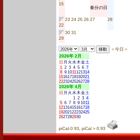
15
春分の日
23
24
25
26
27
28
22
30
31
29
＜今日＞
2026年 2月
日
月
火
水
木
金
土
1
2
3
4
5
6
7
8
9
10
11
12
13
14
15
16
17
18
19
20
21
22
23
24
25
26
27
28
2026年 4月
日
月
火
水
木
金
土
1
2
3
4
5
6
7
8
9
10
11
12
13
14
15
16
17
18
19
20
21
22
23
24
25
26
27
28
29
30
piCal-0.93
,
piCal > 0.93