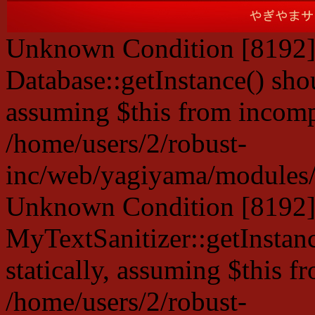
Unknown Condition [8192]:
Database::getInstance() shou
assuming $this from incompa
/home/users/2/robust-
inc/web/yagiyama/modules/p
Unknown Condition [8192]:
MyTextSanitizer::getInstanc
statically, assuming $this f
/home/users/2/robust-