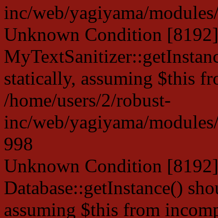
inc/web/yagiyama/modules/p
Unknown Condition [8192]:
MyTextSanitizer::getInstanc
statically, assuming $this f
/home/users/2/robust-
inc/web/yagiyama/modules/p
998
Unknown Condition [8192]:
Database::getInstance() shou
assuming $this from incompa