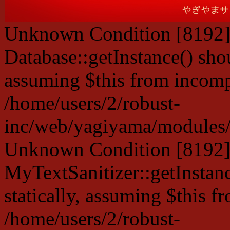
Unknown Condition [8192]:
Database::getInstance() shou
assuming $this from incompa
/home/users/2/robust-
inc/web/yagiyama/modules/p
Unknown Condition [8192]:
MyTextSanitizer::getInstanc
statically, assuming $this f
/home/users/2/robust-