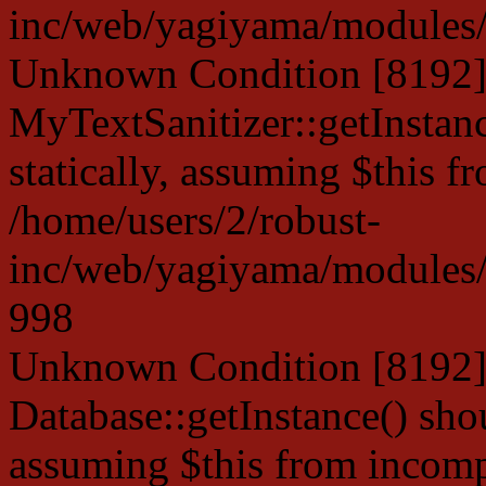
inc/web/yagiyama/modules/p
Unknown Condition [8192]:
MyTextSanitizer::getInstanc
statically, assuming $this f
/home/users/2/robust-
inc/web/yagiyama/modules/p
998
Unknown Condition [8192]:
Database::getInstance() shou
assuming $this from incompa