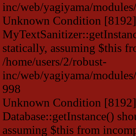
inc/web/yagiyama/modules/p
Unknown Condition [8192]:
MyTextSanitizer::getInstanc
statically, assuming $this f
/home/users/2/robust-
inc/web/yagiyama/modules/p
998
Unknown Condition [8192]:
Database::getInstance() shou
assuming $this from incompa