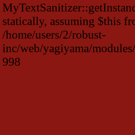
MyTextSanitizer::getInstanc
statically, assuming $this f
/home/users/2/robust-
inc/web/yagiyama/modules/p
998