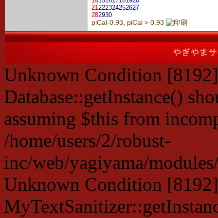
14
15
16
17
18
19
20
21
22
23
24
25
26
27
28
29
30
piCal-0.93
,
piCal > 0.93
Unknown Condition [8192]:
Database::getInstance() shou
assuming $this from incompa
/home/users/2/robust-
inc/web/yagiyama/modules/p
Unknown Condition [8192]:
MyTextSanitizer::getInstanc