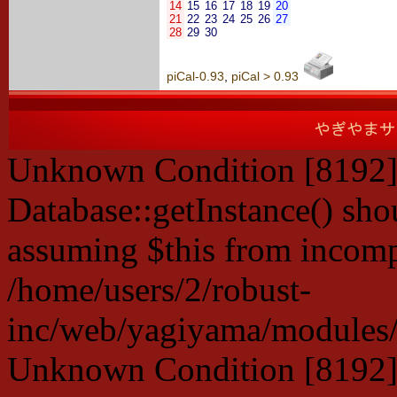
14
15
16
17
18
19
20
21
22
23
24
25
26
27
28
29
30
piCal-0.93
,
piCal > 0.93
Unknown Condition [8192]:
Database::getInstance() shou
assuming $this from incompa
/home/users/2/robust-
inc/web/yagiyama/modules/p
Unknown Condition [8192]: