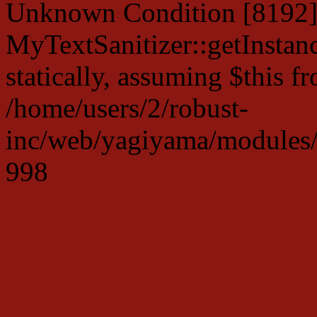
Unknown Condition [8192]:
MyTextSanitizer::getInstanc
statically, assuming $this f
/home/users/2/robust-
inc/web/yagiyama/modules/p
998