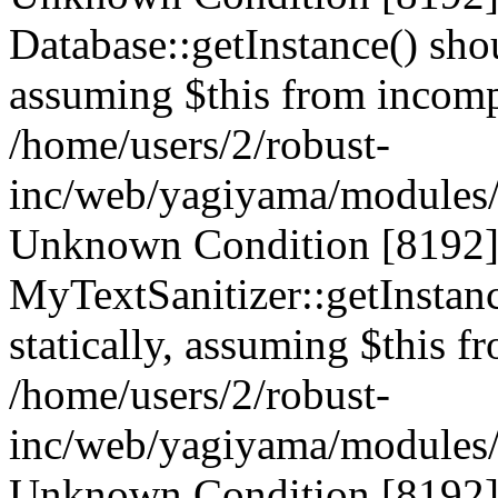
Database::getInstance() shou
assuming $this from incompa
/home/users/2/robust-
inc/web/yagiyama/modules/p
Unknown Condition [8192]:
MyTextSanitizer::getInstanc
statically, assuming $this f
/home/users/2/robust-
inc/web/yagiyama/modules/p
Unknown Condition [8192]: