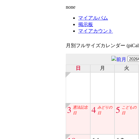
none
マイアルバム
掲示板
マイアカウント
月別フルサイズカレンダー (piCal
日
月
火
3
4
5
憲法記念
みどりの
こどもの
日
日
日