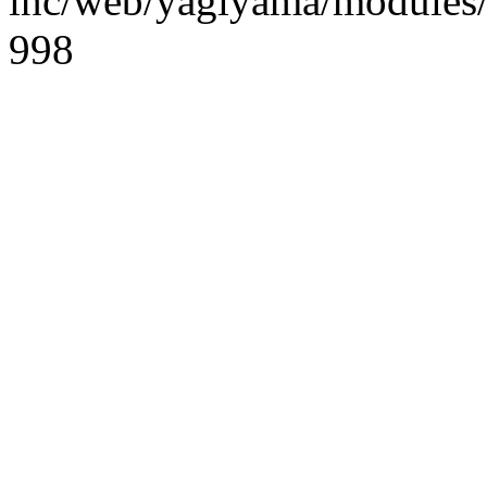
inc/web/yagiyama/modules/p
998